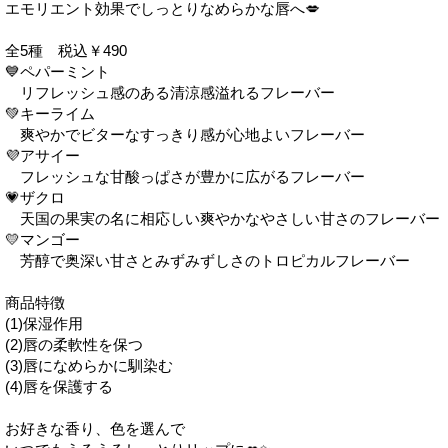
エモリエント効果でしっとりなめらかな唇へ💋
全5種 税込￥490
💙ペパーミント
リフレッシュ感のある清涼感溢れるフレーバー
💚キーライム
爽やかでビターなすっきり感が心地よいフレーバー
💜アサイー
フレッシュな甘酸っぱさが豊かに広がるフレーバー
💗ザクロ
天国の果実の名に相応しい爽やかなやさしい甘さのフレーバー
💛マンゴー
芳醇で奥深い甘さとみずみずしさのトロピカルフレーバー
商品特徴
(1)保湿作用
(2)唇の柔軟性を保つ
(3)唇になめらかに馴染む
(4)唇を保護する
お好きな香り、色を選んで