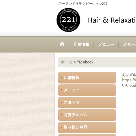
ヘアーアンドリラクゼーション221
店舗情報
メニュー
赤ちゃ
ホーム
>
facebook
お店のf
店舗情報
https:/
いいね
メニュー
スタッフ
写真アルバム
取り扱い商品