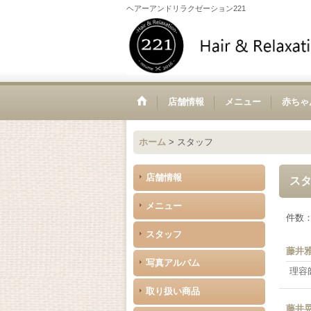
ヘアーアンドリラクゼーション221
店舗情報
メニュー
赤ちゃ
ホーム
>
スタッフ
店舗情報
ス
メニュー
件数
スタッフ
藤井
写真アルバム
理容
取り扱い商品
藤井