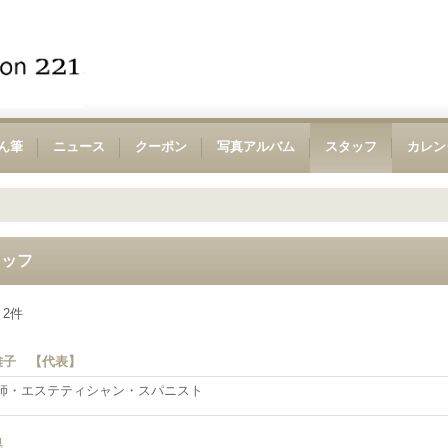
ん筆
ニュース
クーポン
写真アルバム
スタッフ
カレン
タッフ
：
2
件
雅子 【代表】
師・エステティシャン・スパニスト
晃